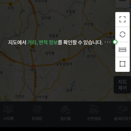
지도
제어
시각화
트레킹
임산물
산촌정보
숲세권지수
지도검색